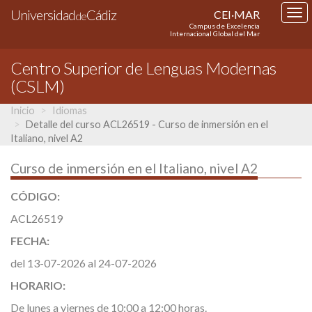
Universidad
Cádiz
CEI·MAR
Tog
de
Campus de Excelencia
nav
Internacional Global del Mar
Centro Superior de Lenguas Modernas
(CSLM)
Inicio
Idiomas
Detalle del curso ACL26519 - Curso de inmersión en el
Italiano, nivel A2
Curso de inmersión en el Italiano, nivel A2
CÓDIGO:
ACL26519
FECHA:
del 13-07-2026 al 24-07-2026
HORARIO:
De lunes a viernes de 10:00 a 12:00 horas.