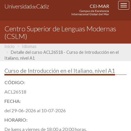
Universidad
Cádiz
CEI·MAR
Tog
de
Campus de Excelencia
nav
Internacional Global del Mar
Centro Superior de Lenguas Modernas
(CSLM)
Inicio
Idiomas
Detalle del curso ACL26518 - Curso de Introducción en el
Italiano, nivel A1
Curso de Introducción en el Italiano, nivel A1
CÓDIGO:
ACL26518
FECHA:
del 29-06-2026 al 10-07-2026
HORARIO:
De luens a viernes de 18:00 a 20:00 horas.