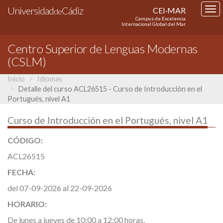
Universidad
Cádiz
CEI·MAR
Tog
de
Campus de Excelencia
nav
Internacional Global del Mar
Centro Superior de Lenguas Modernas
(CSLM)
Inicio
Idiomas
Detalle del curso ACL26515 - Curso de Introducción en el
Portugués, nivel A1
Curso de Introducción en el Portugués, nivel A1
CÓDIGO:
ACL26515
FECHA:
del 07-09-2026 al 22-09-2026
HORARIO:
De lunes a jueves de 10:00 a 12:00 horas.