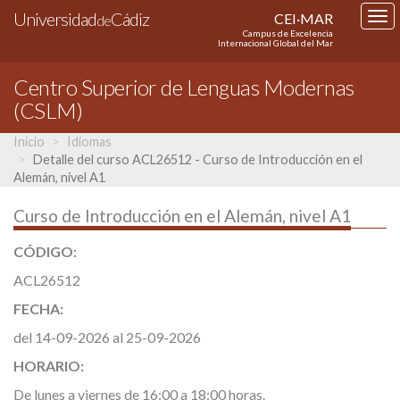
Universidad
Cádiz
CEI·MAR
Tog
de
Campus de Excelencia
nav
Internacional Global del Mar
Centro Superior de Lenguas Modernas
(CSLM)
Inicio
Idiomas
Detalle del curso ACL26512 - Curso de Introducción en el
Alemán, nivel A1
Curso de Introducción en el Alemán, nivel A1
CÓDIGO:
ACL26512
FECHA:
del 14-09-2026 al 25-09-2026
HORARIO:
De lunes a viernes de 16:00 a 18:00 horas.