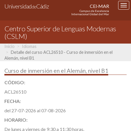
Universidad
Cádiz
CEI·MAR
Tog
de
Campus de Excelencia
nav
Internacional Global del Mar
Centro Superior de Lenguas Modernas
(CSLM)
Inicio
Idiomas
Detalle del curso ACL26510 - Curso de inmersión en el
Alemán, nivel B1
Curso de inmersión en el Alemán, nivel B1
CÓDIGO:
ACL26510
FECHA:
del 27-07-2026 al 07-08-2026
HORARIO:
De lunes a viernes de 9:30 a 11:30 horas.