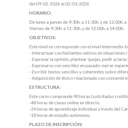
del 09-02-2026 al 02-03-2026
HORARIO:
De lunes a jueves de 9:30h. a 11:30h. y de 12:00h. a
Viernes de 9:30h. a 11:30h. y de 12:00h. a 14:00h.
OBJETIVOS:
Este nivel se corresponde con el nivel intermedio-b
- Interactuar con hablantes nativos en situaciones r
- Expresar la opinión, plantear quejas, pedir aclarac
- Expresarse con sencillez en pasado: narrar experie
- Escribir textos sencillos y coherentes sobre dife
- Adquisición de léxico relacionado con costumbres
ESTRUCTURA:
Este curso comprende 90 horas (solicitados crédit
-48 horas de clases online en directo.
-24 horas de aprendizaje individual a través del Ca
-18 horas de estudio autónomo.
PLAZO DE INSCRIPCIÓN: