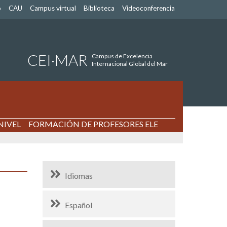
o
CAU
Campus virtual
Biblioteca
Videoconferencia
CEI·MAR
Campus de Excelencia
Internacional Global del Mar
NIVEL
FORMACIÓN DE PROFESORES ELE
Idiomas
Español