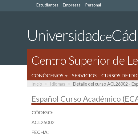
Estudiantes
Empresas
Personal
Universidad
Cád
de
Centro Superior de 
CONÓCENOS
SERVICIOS
CURSOS DE ID
Inicio
Idiomas
Detalle del curso ACL26002 - Esp
Español Curso Académico (ECA)
CÓDIGO:
ACL26002
FECHA: