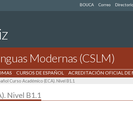
BOUCA
Correo
Directori
iz
Lenguas Modernas (CSLM)
IOMAS
CURSOS DE ESPAÑOL
ACREDITACIÓN OFICIAL DE 
añol Curso Académico (ECA). Nivel B1.1
. Nivel B1.1