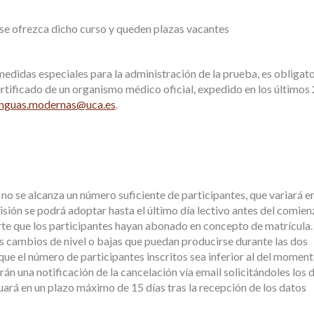
e ofrezca dicho curso y queden plazas vacantes
 medidas especiales para la administración de la prueba, es obligat
ertificado de un organismo médico oficial, expedido en los últimos 
enguas.modernas@uca.es
.
no se alcanza un número suficiente de participantes, que variará e
isión se podrá adoptar hasta el último día lectivo antes del comien
orte que los participantes hayan abonado en concepto de matrícula.
es cambios de nivel o bajas que puedan producirse durante las dos
ue el número de participantes inscritos sea inferior al del moment
án una notificación de la cancelación vía email solicitándoles los 
tuará en un plazo máximo de 15 días tras la recepción de los datos