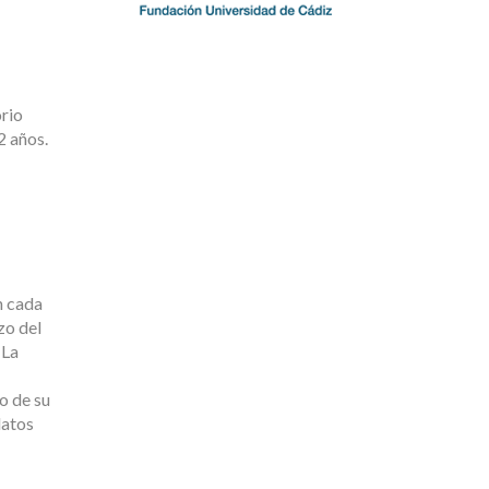
orio
2 años.
n cada
zo del
 La
o de su
datos