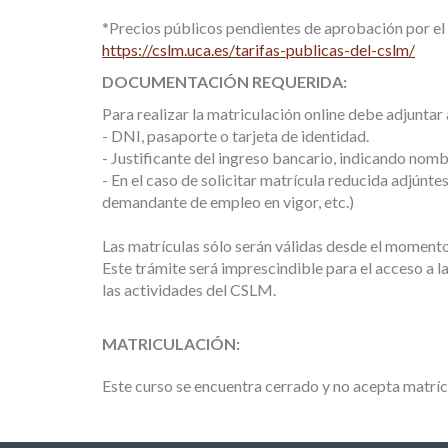
*Precios públicos pendientes de aprobación por el
https://cslm.uca.es/tarifas-publicas-del-cslm/
DOCUMENTACIÓN REQUERIDA:
Para realizar la matriculación online debe adjunta
- DNI, pasaporte o tarjeta de identidad.
- Justificante del ingreso bancario, indicando nomb
- En el caso de solicitar matrícula reducida adjúnte
demandante de empleo en vigor, etc.)
Las matrículas sólo serán válidas desde el moment
Este trámite será imprescindible para el acceso a la
las actividades del CSLM.
MATRICULACIÓN:
Este curso se encuentra cerrado y no acepta matríc