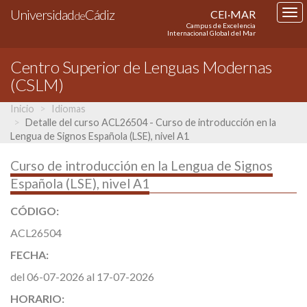
Universidad
Cádiz
CEI·MAR
Tog
de
Campus de Excelencia
nav
Internacional Global del Mar
Centro Superior de Lenguas Modernas
(CSLM)
Inicio
Idiomas
Detalle del curso ACL26504 - Curso de introducción en la
Lengua de Signos Española (LSE), nivel A1
Curso de introducción en la Lengua de Signos
Española (LSE), nivel A1
CÓDIGO:
ACL26504
FECHA:
del 06-07-2026 al 17-07-2026
HORARIO: