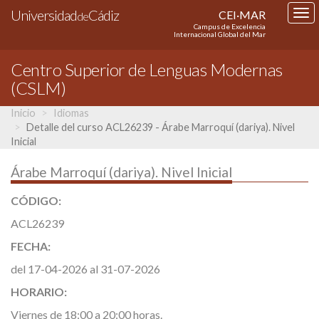
Universidad
Cádiz
CEI·MAR
Tog
de
Campus de Excelencia
nav
Internacional Global del Mar
Centro Superior de Lenguas Modernas
(CSLM)
Inicio
Idiomas
Detalle del curso ACL26239 - Árabe Marroquí (dariya). Nivel
Inicial
Árabe Marroquí (dariya). Nivel Inicial
CÓDIGO:
ACL26239
FECHA:
del 17-04-2026 al 31-07-2026
HORARIO:
Viernes de 18:00 a 20:00 horas.